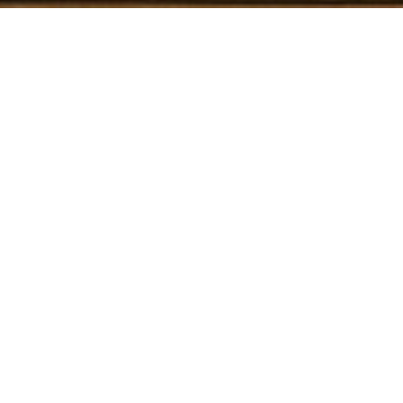
Home
/
Wohnungen
/
Malacosta A
BUCHEN
MALACOSTA A
Neu renovierte und moderne
Unterkunft – nur 200 Meter
vom Strand entfernt und in der
Nähe der Stadt Ibiza
Die Malacosta A Apartments bieten ein einzigartiges Erlebnis auf
Ibiza – nur 200 Meter vom Strand entfernt und ganz in der Nähe der
Stadt Ibiza. Wir haben das Gebäude komplett renoviert und es noch
einladender und komfortabler gemacht. In dem ruhigen Viertel Es
Viver gelegen, wurden unsere 9 Apartments mit höchstem Komfort
konzipiert – in bester Lage, die Ruhe mit der Nähe zu den wichtigsten
Sehenswürdigkeiten der Insel verbindet.