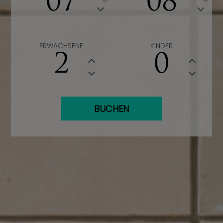
07
08
ERWACHSENE
KINDER