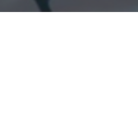
Home
/
Ibiza
/
Schlafen auf Ibiza
BUCHEN
MC APARTAMENTOS
Schlafen auf Ibiza: Apartments,
Hotel, Hostel, Aparthotel ... ?
Wähle die Option, die am besten zu
deinem Urlaub passt
Bei MC Apartamentos Ibiza legen wir Wert auf Transparenz
und möchten dir helfen, die Option zu wählen, die am besten
zu deinen Bedürfnissen passt. Mit über 30 Jahren Erfahrung
im Dienst unserer Gäste wissen wir genau, wie wir deinen
Aufenthalt auf Ibiza unvergesslich machen können. Wenn du