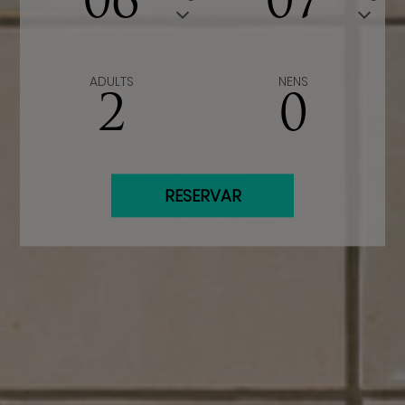
06
07
ADULTS
NENS