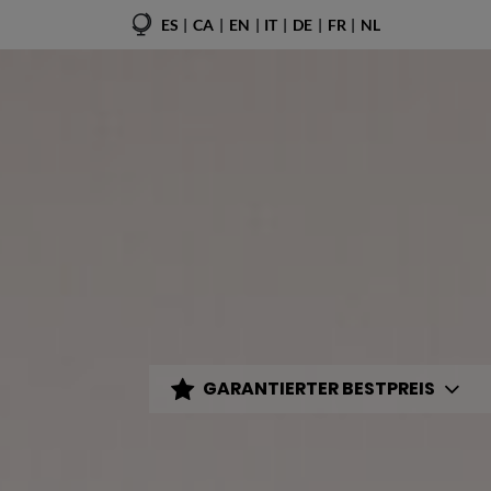
ES
CA
EN
IT
DE
FR
NL
GARANTIERTER BESTPREIS