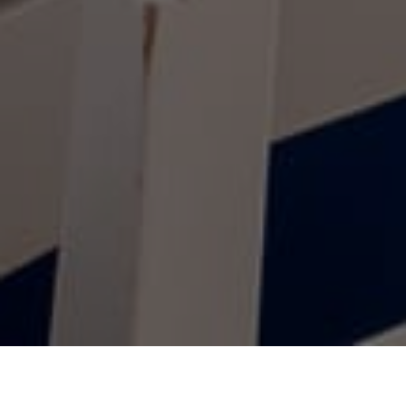
Inici
/
Apartaments
/
Avenida
RESERVAR