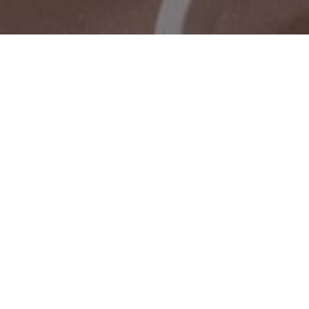
Home
/
Appartementen
/
Malacosta Sky Suites
RESERVEREN
MALACOSTA SKY SUITES
Malacosta Sky Suites –
Exclusiviteit, comfort en
uitzicht in het hart van Ibiza
Ontdek een unieke ervaring op Ibiza door te verblijven in de
Malacosta Sky Suites – twee exclusieve suites op de bovenste
verdieping van een volledig gerenoveerd gebouw, op slechts 200
meter van het strand en vlak bij de stad Ibiza. Deze suites zijn
ontworpen om maximaal comfort en vooral volledige privacy te
bieden – ideaal voor wie rust zoekt zonder in te leveren op een
bevoorrechte ligging.