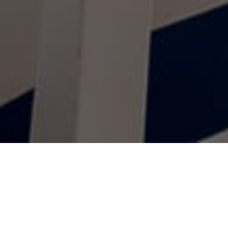
Inizio
/
Appartamenti
/
Avenida
RISERVA
AVENIDA
Alloggio comodo e centrale a Es
Viver, Ibiza